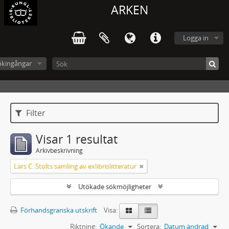
ARKEN
Logga in
ökingångar
Filter
Visar 1 resultat
Arkivbeskrivning
Lars C. Stolts samling av exlibrislitteratur
Utökade sökmöjligheter
Förhandsgranska utskrift
Visa:
Riktning:
Ökande
Sortera:
Datum ändrad