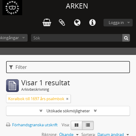
ARKEN
Logga in
ökingångar
Filter
Visar 1 resultat
Arkivbeskrivning
Koralbok till 1697 års psalmbok
Utökade sökmöjligheter
Förhandsgranska utskrift
Visa:
Riktning:
Ökande
Sortera:
Datum ändrad