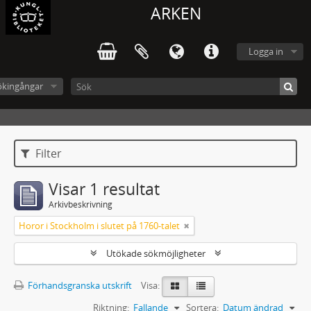
ARKEN
Logga in
ökingångar
Filter
Visar 1 resultat
Arkivbeskrivning
Horor i Stockholm i slutet på 1760-talet
Utökade sökmöjligheter
Förhandsgranska utskrift
Visa:
Riktning:
Fallande
Sortera:
Datum ändrad