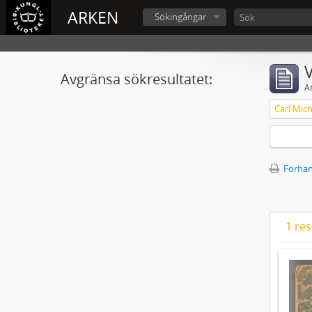
ARKEN
Sökingångar
V
Avgränsa sökresultatet:
A
Förhan
1 res