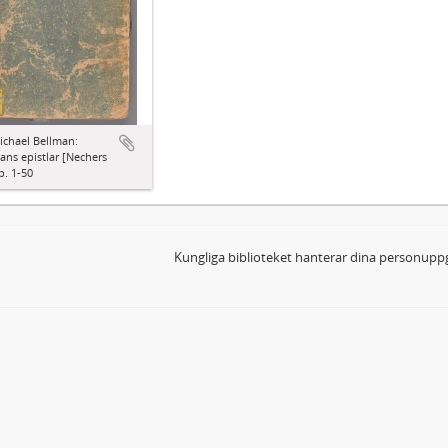
ichael Bellman:
ns epistlar [Nechers
p. 1-50
Kungliga biblioteket hanterar dina personuppg