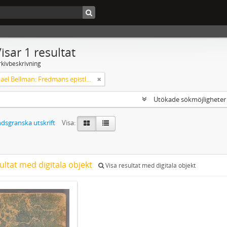
isar 1 resultat
rkivbeskrivning
Carl Michael Bellman: Fredmans epistlar [Nechers ex.]. Ep. 1-50
Utökade sökmöjlighete
dsgranska utskrift
Visa:
ultat med digitala objekt
Visa resultat med digitala objekt