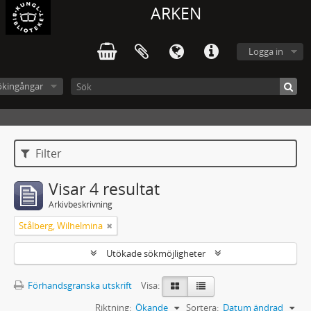
ARKEN
Logga in
ökingångar
Filter
Visar 4 resultat
Arkivbeskrivning
Stålberg, Wilhelmina
Utökade sökmöjligheter
Förhandsgranska utskrift
Visa:
Riktning:
Ökande
Sortera:
Datum ändrad