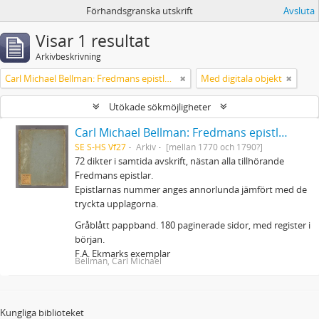
Förhandsgranska utskrift
Avsluta
Visar 1 resultat
Arkivbeskrivning
Carl Michael Bellman: Fredmans epistlar m.m.
Med digitala objekt
Utökade sökmöjligheter
Carl Michael Bellman: Fredmans epistlar m.m.
SE S-HS Vf27
Arkiv
[mellan 1770 och 1790?]
72 dikter i samtida avskrift, nästan alla tillhörande
Fredmans epistlar.
Epistlarnas nummer anges annorlunda jämfört med de
tryckta upplagorna.
Gråblått pappband. 180 paginerade sidor, med register i
början.
F.A. Ekmarks exemplar
Bellman, Carl Michael
Kungliga biblioteket