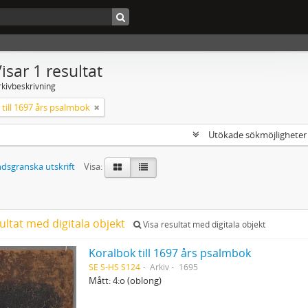
isar 1 resultat
rkivbeskrivning
till 1697 års psalmbok
Utökade sökmöjlighete
dsgranska utskrift
Visa:
ultat med digitala objekt
Visa resultat med digitala objekt
Koralbok till 1697 års psalmbok
SE S-HS S124
Arkiv
1695
Mått: 4:o (oblong)