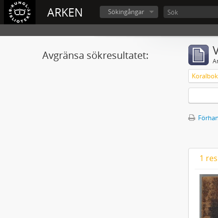
ARKEN
Sökingångar
V
Avgränsa sökresultatet:
A
Koralbok 
Förhan
1 res