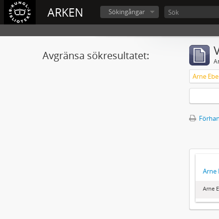
ARKEN
Sökingångar
V
Avgränsa sökresultatet:
A
Arne Eber
Förhan
Arne 
Arne E