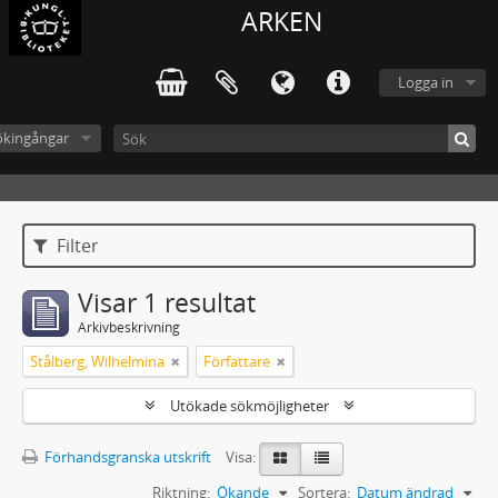
ARKEN
Logga in
ökingångar
Filter
Visar 1 resultat
Arkivbeskrivning
Stålberg, Wilhelmina
Författare
Utökade sökmöjligheter
Förhandsgranska utskrift
Visa:
Riktning:
Ökande
Sortera:
Datum ändrad