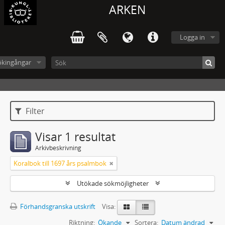
ARKEN
Logga in
ökingångar
Filter
Visar 1 resultat
Arkivbeskrivning
Koralbok till 1697 års psalmbok
Utökade sökmöjligheter
Förhandsgranska utskrift
Visa:
Riktning:
Ökande
Sortera:
Datum ändrad