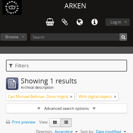
ARKEN
Log in
Browse
Filters
Showing 1 results
Archival description
Carl Michael Bellman: Zions högtid
With digital objects
Advanced search options
Print preview
View:
Direction:
Ascending
Sort by:
Date modified