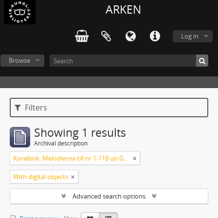
ARKEN
Log in
Browse
Filters
Showing 1 results
Archival description
Koralbok: Melodierna till nr 1-118 uti Gamla Psalmboken, enstämmigt satta
With digital objects
Advanced search options