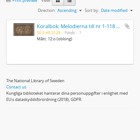
Print preview
View:
Direction:
Ascending
Sort by:
Date modified
Koralbok: Melodierna till nr 1-118 uti Gamla Psalmboken, enstämmigt satta
SE S-HS S129
Fonds
?
Mått: 12:o (oblong)
The National Library of Sweden
Contact us
Kungliga biblioteket hanterar dina personuppgifter i enlighet med
EU:s dataskyddsförordning (2018), GDPR.