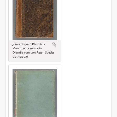
Jonas Haquini Rhezelius:
Monumenta runica in
Ölandia comitatu Regni Sveciæ
Gothiaquæ