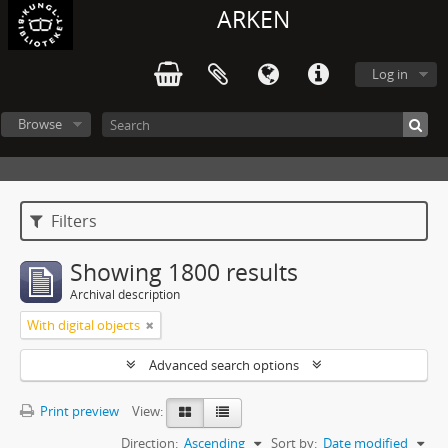
ARKEN
Log in
Browse
Filters
Showing 1800 results
Archival description
With digital objects
Advanced search options
Print preview
View:
Direction:
Ascending
Sort by:
Date modified