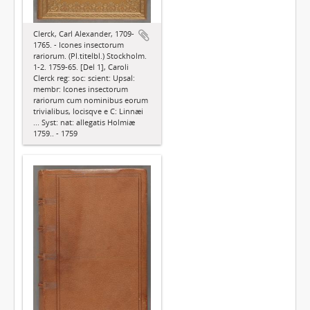
Clerck, Carl Alexander, 1709-
1765. - Icones insectorum
rariorum. (Pl.titelbl.) Stockholm.
1-2. 1759-65. [Del 1], Caroli
Clerck reg: soc: scient: Upsal:
membr: Icones insectorum
rariorum cum nominibus eorum
trivialibus, locisqve e C: Linnæi
... Syst: nat: allegatis Holmiæ
1759.. - 1759