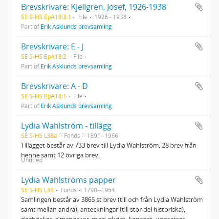
Brevskrivare: Kjellgren, Josef, 1926-1938
SE S-HS EpA18:3:1
File
1926 - 1938
Part of
Erik Asklunds brevsamling
Brevskrivare: E - J
SE S-HS EpA18:2
File
Part of
Erik Asklunds brevsamling
Brevskrivare: A - D
SE S-HS EpA18:1
File
Part of
Erik Asklunds brevsamling
Lydia Wahlström - tillägg
SE S-HS L38a
Fonds
1891--1966
Tillägget består av 733 brev till Lydia Wahlström, 28 brev från
henne samt 12 övriga brev.
Untitled
Lydia Wahlströms papper
SE S-HS L38
Fonds
1790--1954
Samlingen består av 3865 st brev (till och från Lydia Wahlström
samt mellan andra), anteckningar (till stor del historiska),
dagböcker, almanackor, manuskript, koncept, uppsatser,