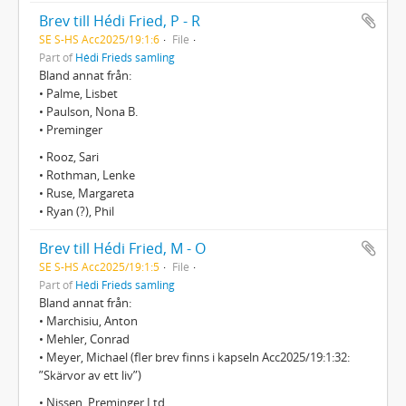
Brev till Hédi Fried, P - R
SE S-HS Acc2025/19:1:6
File
Part of
Hédi Frieds samling
Bland annat från:
• Palme, Lisbet
• Paulson, Nona B.
• Preminger
• Rooz, Sari
• Rothman, Lenke
• Ruse, Margareta
• Ryan (?), Phil
Brev till Hédi Fried, M - O
SE S-HS Acc2025/19:1:5
File
Part of
Hédi Frieds samling
Bland annat från:
• Marchisiu, Anton
• Mehler, Conrad
• Meyer, Michael (fler brev finns i kapseln Acc2025/19:1:32:
”Skärvor av ett liv”)
• Nissen, Preminger Ltd.