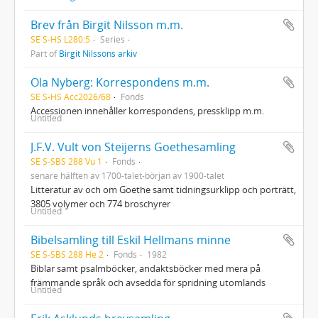
Brev från Birgit Nilsson m.m.
SE S-HS L280:5
Series
Part of
Birgit Nilssons arkiv
Ola Nyberg: Korrespondens m.m.
SE S-HS Acc2026/68
Fonds
Accessionen innehåller korrespondens, pressklipp m.m.
Untitled
J.F.V. Vult von Steijerns Goethesamling
SE S-SBS 288 Vu 1
Fonds
senare hälften av 1700-talet-början av 1900-talet
Litteratur av och om Goethe samt tidningsurklipp och porträtt,
3805 volymer och 774 broschyrer
Untitled
Bibelsamling till Eskil Hellmans minne
SE S-SBS 288 He 2
Fonds
1982
Biblar samt psalmböcker, andaktsböcker med mera på
främmande språk och avsedda för spridning utomlands
Untitled