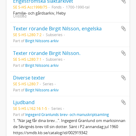
Engeströmska släktarkivet
SE S-HS Acc1998/75
Fonds
1700-1990-tal
Familje- och gårdsarkiv, Heby
Untitled
Texter rörande Birgit Nilsson, engelska
SE S-HS L280:7:2
Subseries
Part of
Birgit Nilssons arkiv
Texter rörande Birgit Nilsson.
SE S-HS L280:7:1
Subseries
Part of
Birgit Nilssons arkiv
Diverse texter
SE S-HS L280:7
Series
Part of
Birgit Nilssons arkiv
Ljudband
SE S-HS L162:16:1-5
Series
Part of
Ingegerd Granlunds brev- och manuskriptsamling
1. "När jag får dina brev...". Ingegerd Granlund om markisinnan
de Sévignés brev till sin dotter. Sänt i P2 annandag jul 1960
https://smdb.kb.se/catalog/id/002919342