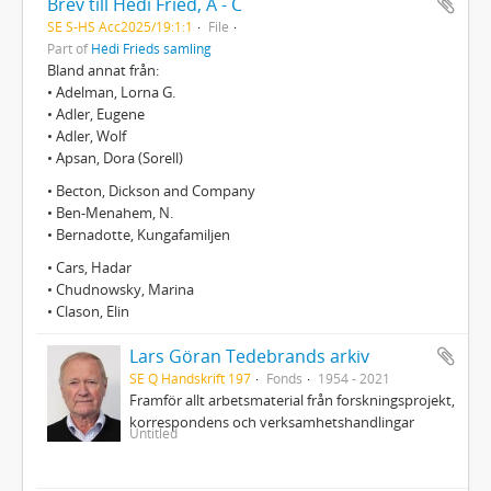
Brev till Hédi Fried, A - C
SE S-HS Acc2025/19:1:1
File
Part of
Hédi Frieds samling
Bland annat från:
• Adelman, Lorna G.
• Adler, Eugene
• Adler, Wolf
• Apsan, Dora (Sorell)
• Becton, Dickson and Company
• Ben-Menahem, N.
• Bernadotte, Kungafamiljen
• Cars, Hadar
• Chudnowsky, Marina
• Clason, Elin
Lars Göran Tedebrands arkiv
SE Q Handskrift 197
Fonds
1954 - 2021
Framför allt arbetsmaterial från forskningsprojekt,
korrespondens och verksamhetshandlingar
Untitled