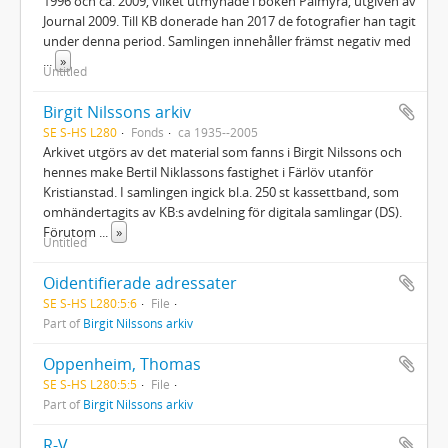
1996 och ca. 2009, vilket utmynade i boken Palmyra, utgiven av
Journal 2009. Till KB donerade han 2017 de fotografier han tagit
under denna period. Samlingen innehåller främst negativ med
...
»
Untitled
Birgit Nilssons arkiv
SE S-HS L280
Fonds
ca 1935--2005
Arkivet utgörs av det material som fanns i Birgit Nilssons och
hennes make Bertil Niklassons fastighet i Färlöv utanför
Kristianstad. I samlingen ingick bl.a. 250 st kassettband, som
omhändertagits av KB:s avdelning för digitala samlingar (DS).
Förutom
...
»
Untitled
Oidentifierade adressater
SE S-HS L280:5:6
File
Part of
Birgit Nilssons arkiv
Oppenheim, Thomas
SE S-HS L280:5:5
File
Part of
Birgit Nilssons arkiv
R-V