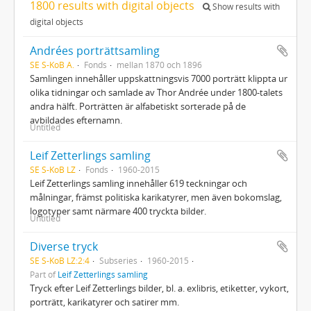
1800 results with digital objects
Show results with
digital objects
Andrées porträttsamling
SE S-KoB A.
Fonds
mellan 1870 och 1896
Samlingen innehåller uppskattningsvis 7000 porträtt klippta ur
olika tidningar och samlade av Thor Andrée under 1800-talets
andra hälft. Porträtten är alfabetiskt sorterade på de
avbildades efternamn.
Untitled
Leif Zetterlings samling
SE S-KoB LZ
Fonds
1960-2015
Leif Zetterlings samling innehåller 619 teckningar och
målningar, främst politiska karikatyrer, men även bokomslag,
logotyper samt närmare 400 tryckta bilder.
Untitled
Diverse tryck
SE S-KoB LZ:2:4
Subseries
1960-2015
Part of
Leif Zetterlings samling
Tryck efter Leif Zetterlings bilder, bl. a. exlibris, etiketter, vykort,
porträtt, karikatyrer och satirer mm.