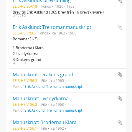
Erik Asklunds brevsamling
SE S-HS EpA18
Fonds
1926 - 1963
Brev till Erik Asklund ( 365 brev från 16 brevskrivare )
Untitled
Erik Asklund: Tre romanmanuskript
SE S-HS Vr56
Fonds
ca 1962 - 1965
Romaner [1-3]
1 Bröderna i Klara
2 Livsdyrkarna
3 Drakens gränd
Untitled
Manuskript: Drakens gränd
SE S-HS Vr56:3
File
ca 1965
Part of
Erik Asklund: Tre romanmanuskript
Manuskript: Livsdyrkarna
SE S-HS Vr56:2
File
ca 1963
Part of
Erik Asklund: Tre romanmanuskript
Manuskript: Bröderna i Klara
SE S-HS Vr56:1
File
ca 1962