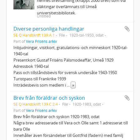
hennes brevsamling (knappt 2000 brev) som via
släktingar överlämnats till Umeå
universitetsbibliotek.
Untitled
Diverse personliga handlingar
SE Q Handskrift 139:A:1
File
1920-tal-1950, odat
Part of
Vera Friséns arkiv
Inbjudningar, visitkort, gratulations- och minneskort 1920-tal-
1940-tal
Presentkort Gustaf Friséns Pälsmodeaffär, Umeå 1929
Adressbok 1940-tal
Pass och tillståndsbevis för svensk undersåte 1943-1950
Turistpass till Frankrike 1939
Inträdesbevis som medlem i
...
»
Brev från föräldrar och syskon
SE Q Handskrift 139:C:2:4
File
1920-1983, odat
Part of
Vera Friséns arkiv
Brev från föräldrar och syskon 1920-1983, odat
Några brev adresserade till Vera och Olle samt 1 adresserat till
bara Olle
Innehåller även försändelser till Gottfrid (fadern) med familj