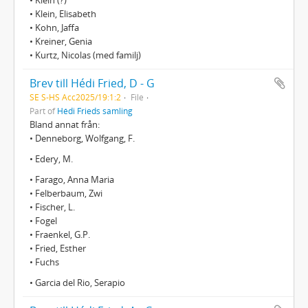
• Klein, Elisabeth
• Kohn, Jaffa
• Kreiner, Genia
• Kurtz, Nicolas (med familj)
Brev till Hédi Fried, D - G
SE S-HS Acc2025/19:1:2
File
Part of
Hédi Frieds samling
Bland annat från:
• Denneborg, Wolfgang, F.
• Edery, M.
• Farago, Anna Maria
• Felberbaum, Zwi
• Fischer, L.
• Fogel
• Fraenkel, G.P.
• Fried, Esther
• Fuchs
• Garcia del Rio, Serapio