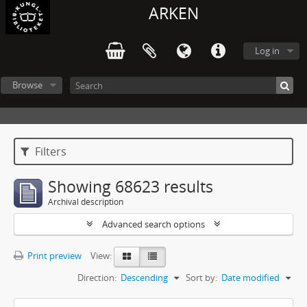
ARKEN
Log in
Browse
Filters
Showing 68623 results
Archival description
Advanced search options
Print preview
View:
Direction:
Descending
Sort by:
Date modified