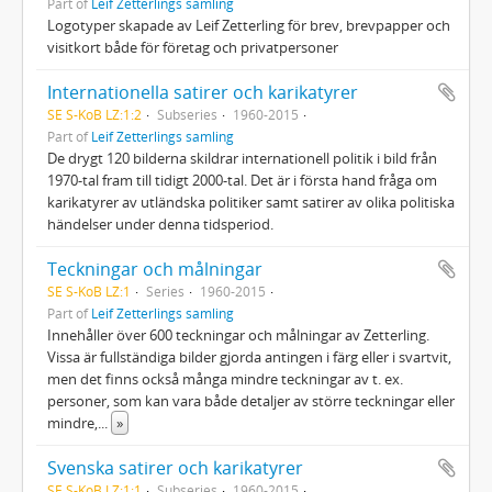
Part of
Leif Zetterlings samling
Logotyper skapade av Leif Zetterling för brev, brevpapper och
visitkort både för företag och privatpersoner
Internationella satirer och karikatyrer
SE S-KoB LZ:1:2
Subseries
1960-2015
Part of
Leif Zetterlings samling
De drygt 120 bilderna skildrar internationell politik i bild från
1970-tal fram till tidigt 2000-tal. Det är i första hand fråga om
karikatyrer av utländska politiker samt satirer av olika politiska
händelser under denna tidsperiod.
Teckningar och målningar
SE S-KoB LZ:1
Series
1960-2015
Part of
Leif Zetterlings samling
Innehåller över 600 teckningar och målningar av Zetterling.
Vissa är fullständiga bilder gjorda antingen i färg eller i svartvit,
men det finns också många mindre teckningar av t. ex.
personer, som kan vara både detaljer av större teckningar eller
mindre,
...
»
Svenska satirer och karikatyrer
SE S-KoB LZ:1:1
Subseries
1960-2015