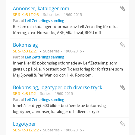
Annonser, kataloger mm.
SE S-KoB LZ:2:3
Subseries
1960-2015
Part of
Leif Zetterlings samling
Reklam och kataloger utformade av Leif Zetterling för olika
företag, t. ex. Norstedts, ABF, Alfa-Laval, RFSU mfl.
Bokomslag
SE S-KoB LZ:2:1
Subseries
1960-2015
Part of
Leif Zetterlings samling
Innehåller 89 bokomslag utformade av Leif Zetterling, som
givits ut på bl. a. Norstedt och Tidens förlag för författare som
Maj Sjöwall & Per Wahlöö och H-K. Rönblom.
Bokomslag, logotyper och diverse tryck
SE S-KoB LZ:2
Series
1960-2015
Part of
Leif Zetterlings samling
Innehåller drygt 500 bilder bestående av bokomslag,
logotyper, annonser, kataloger och diverse tryck
Logotyper
SE S-KoB LZ:2:2
Subseries
1960-2015