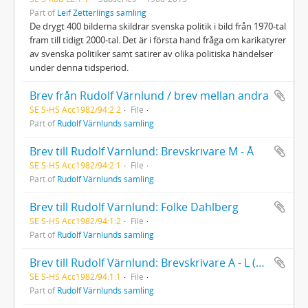
Part of
Leif Zetterlings samling
De drygt 400 bilderna skildrar svenska politik i bild från 1970-tal
fram till tidigt 2000-tal. Det är i första hand fråga om karikatyrer
av svenska politiker samt satirer av olika politiska händelser
under denna tidsperiod.
Brev från Rudolf Värnlund / brev mellan andra
SE S-HS Acc1982/94:2:2
File
Part of
Rudolf Värnlunds samling
Brev till Rudolf Värnlund: Brevskrivare M - Å
SE S-HS Acc1982/94:2:1
File
Part of
Rudolf Värnlunds samling
Brev till Rudolf Värnlund: Folke Dahlberg
SE S-HS Acc1982/94:1:2
File
Part of
Rudolf Värnlunds samling
Brev till Rudolf Värnlund: Brevskrivare A - L (Utom Folke Dahlberg)
SE S-HS Acc1982/94:1:1
File
Part of
Rudolf Värnlunds samling