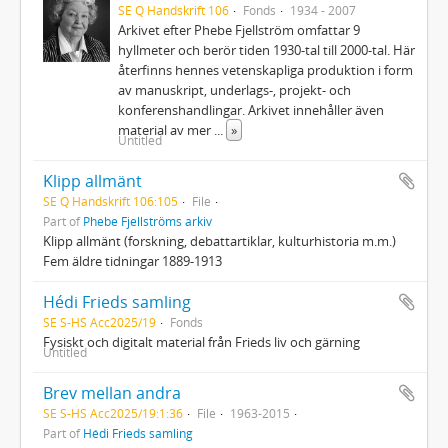
SE Q Handskrift 106
Fonds
1934 - 2007
Arkivet efter Phebe Fjellström omfattar 9
hyllmeter och berör tiden 1930‐tal till 2000‐tal. Här
återfinns hennes vetenskapliga produktion i form
av manuskript, underlags‐, projekt‐ och
konferenshandlingar. Arkivet innehåller även
material av mer
...
»
Untitled
Klipp allmänt
SE Q Handskrift 106:105
File
Part of
Phebe Fjellströms arkiv
Klipp allmänt (forskning, debattartiklar, kulturhistoria m.m.)
Fem äldre tidningar 1889-1913
Hédi Frieds samling
SE S-HS Acc2025/19
Fonds
Fysiskt och digitalt material från Frieds liv och gärning
Untitled
Brev mellan andra
SE S-HS Acc2025/19:1:36
File
1963-2015
Part of
Hédi Frieds samling