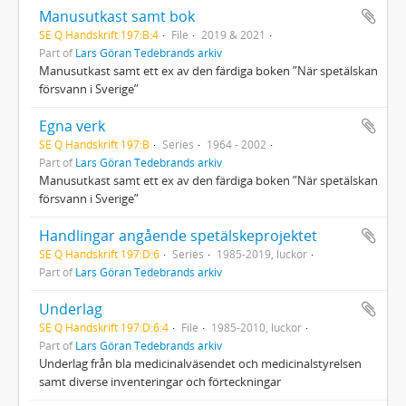
Manusutkast samt bok
SE Q Handskrift 197:B:4
File
2019 & 2021
Part of
Lars Göran Tedebrands arkiv
Manusutkast samt ett ex av den färdiga boken ”När spetälskan
försvann i Sverige”
Egna verk
SE Q Handskrift 197:B
Series
1964 - 2002
Part of
Lars Göran Tedebrands arkiv
Manusutkast samt ett ex av den färdiga boken ”När spetälskan
försvann i Sverige”
Handlingar angående spetälskeprojektet
SE Q Handskrift 197:D:6
Series
1985-2019, luckor
Part of
Lars Göran Tedebrands arkiv
Underlag
SE Q Handskrift 197:D:6:4
File
1985-2010, luckor
Part of
Lars Göran Tedebrands arkiv
Underlag från bla medicinalväsendet och medicinalstyrelsen
samt diverse inventeringar och förteckningar