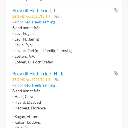
Brev till Hédi Fried, L
SE S-HS Acc2025/19:1:4
File
Part of
Hédi Frieds samling
Bland annat från:
• Levi, Eugen
• Levi, N. (familj)
• Levin, Sybil
• Levine, Carl (med familj), 2 omslag
• Lotters, A.A.
• Löfven, Ulla och Stefan
Brev till Hédi Fried, H - K
SE S-HS Acc2025/19:1:3
File
Part of
Hédi Frieds samling
Bland annat från:
• Haas, Geza
• Heard, Elisabeth
• Hedberg, Florence
• Kagan, Abram
• Kahan, Ludovic
• Klein (?)