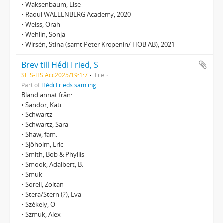
• Waksenbaum, Else
• Raoul WALLENBERG Academy, 2020
• Weiss, Orah
• Wehlin, Sonja
• Wirsén, Stina (samt Peter Kropenin/ HOB AB), 2021
Brev till Hédi Fried, S
SE S-HS Acc2025/19:1:7
File
Part of
Hédi Frieds samling
Bland annat från:
• Sandor, Kati
• Schwartz
• Schwartz, Sara
• Shaw, fam.
• Sjöholm, Eric
• Smith, Bob & Phyllis
• Smook, Adalbert, B.
• Smuk
• Sorell, Zoltan
• Stera/Stern (?), Eva
• Székely, O
• Szmuk, Alex