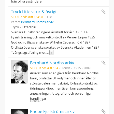
från olika avsändare
Tryck Litteratur & övrigt
SE Q Handskrift 184:31
File
Part of
Bernhard Nordhs arkiv
Tryck - Litteratur
Svenska turistföreningens årsskrift för år 1906 1906
Fysisk träning och muskelkontroll av Verner Leijon 1925
God och dålig svenska av Wilhelm Cederschiöld 1927
Ordlista över svenska språket av Svenska Akademien 1927
Tvångslagstiftning mot
...
»
Bernhard Nordhs arkiv
SE Q Handskrift 184
Fonds
1915 - 2009
Arkivet som är en gåva från Bernhard Nordhs
barn, omfattar 31 volymer och innehåller till
största delen manuskript, förlagskontrakt och
tidningsurklipp, men även korrespondens,
anteckningar, fotografier och personliga
handlingar
Untitled
Phebe Fjellströms arkiv