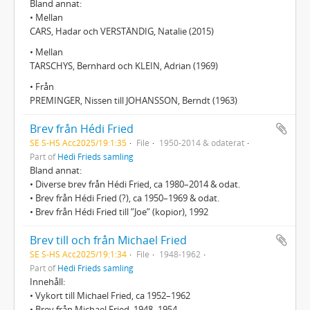
Bland annat:
• Mellan
CARS, Hadar och VERSTÄNDIG, Natalie (2015)
• Mellan
TARSCHYS, Bernhard och KLEIN, Adrian (1969)
• Från
PREMINGER, Nissen till JOHANSSON, Berndt (1963)
Brev från Hédi Fried
SE S-HS Acc2025/19:1:35
File
1950-2014 & odaterat
Part of
Hédi Frieds samling
Bland annat:
• Diverse brev från Hédi Fried, ca 1980–2014 & odat.
• Brev från Hédi Fried (?), ca 1950–1969 & odat.
• Brev från Hédi Fried till ”Joe” (kopior), 1992
Brev till och från Michael Fried
SE S-HS Acc2025/19:1:34
File
1948-1962
Part of
Hédi Frieds samling
Innehåll:
• Vykort till Michael Fried, ca 1952–1962
• Brev från Michael Fried, 1948–1954