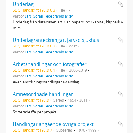
Underlag
SE Q Handskrift 197:D:6:3
File
-
Part of
Lars Göran Tedebrands arkiv
Underlag från databaser, artiklar, papers, bokkapitel, klipparkiv
m.m.
Underlag/anteckningar, Järvsö sjukhus
SE Q Handskrift 197:D:6:2
File
odat
Part of
Lars Göran Tedebrands arkiv
Arbetshandlingar och fotografier
SE Q Handskrift 197:D:6:1
File
2006-2019
Part of
Lars Göran Tedebrands arkiv
Även ansökningshandlingar av anslag
Ämnesordnade handlingar
SE Q Handskrift 197:D
Series
1954 - 2011
Part of
Lars Göran Tedebrands arkiv
Sorterade ffa per projekt
Handlingar angående övriga projekt
SE Q Handskrift 197:D:7
Subseries
1970 - 1999