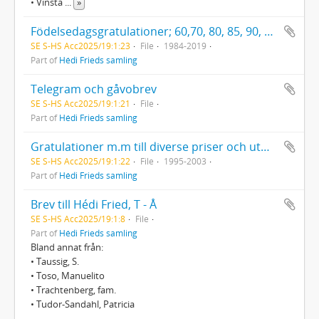
• Vinsta
...
»
Födelsedagsgratulationer; 60,70, 80, 85, 90, och 95 år
SE S-HS Acc2025/19:1:23
File
1984-2019
Part of
Hédi Frieds samling
Telegram och gåvobrev
SE S-HS Acc2025/19:1:21
File
Part of
Hédi Frieds samling
Gratulationer m.m till diverse priser och utmärkelser
SE S-HS Acc2025/19:1:22
File
1995-2003
Part of
Hédi Frieds samling
Brev till Hédi Fried, T - Å
SE S-HS Acc2025/19:1:8
File
Part of
Hédi Frieds samling
Bland annat från:
• Taussig, S.
• Toso, Manuelito
• Trachtenberg, fam.
• Tudor-Sandahl, Patricia