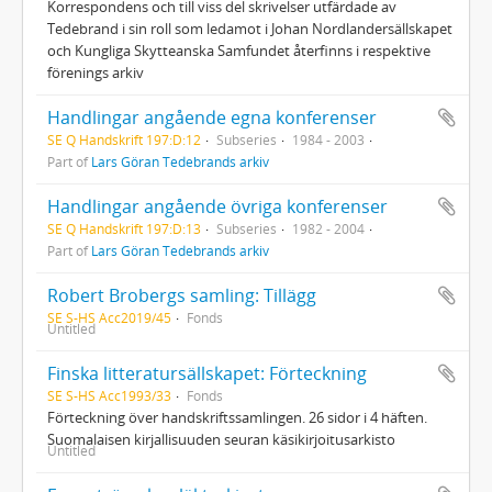
Korrespondens och till viss del skrivelser utfärdade av
Tedebrand i sin roll som ledamot i Johan Nordlandersällskapet
och Kungliga Skytteanska Samfundet återfinns i respektive
förenings arkiv
Handlingar angående egna konferenser
SE Q Handskrift 197:D:12
Subseries
1984 - 2003
Part of
Lars Göran Tedebrands arkiv
Handlingar angående övriga konferenser
SE Q Handskrift 197:D:13
Subseries
1982 - 2004
Part of
Lars Göran Tedebrands arkiv
Robert Brobergs samling: Tillägg
SE S-HS Acc2019/45
Fonds
Untitled
Finska litteratursällskapet: Förteckning
SE S-HS Acc1993/33
Fonds
Förteckning över handskriftssamlingen. 26 sidor i 4 häften.
Suomalaisen kirjallisuuden seuran käsikirjoitusarkisto
Untitled