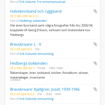
Part of
Erik Asklund: Tre romanmanuskript
Halvskinnband och ryggband
SE S-SBS 288 He 3:3:2
Part of
Hedbergs bokbinderi
Här även fyra band samt några fotografier från Acc 2026/34,
kopplade till Georg Erikson, verksam som bokbindare hos
Hedbergs
Brevskrivare: L - V
SE S-HS EpA18:4
File
Part of
Erik Asklunds brevsamling
Hedbergs bokbinderi
SE S-SBS 288 He 3
Fonds
1885-1969
Räkenskaper, brev, bokband, böcker, fotoalbum, skisser,
materiallager, inventarier
Untitled
Brevskrivare: Kjellgren, Josef, 1939-1946
SE S-HS EpA18:3:2
File
1939 - 1946
Part of
Erik Asklunds brevsamling