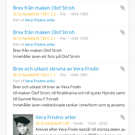
Brev från maken Olof Stroh
SE Q Handskrift 139:C:2:2
File
1954-1983
Part of
Vera Friséns arkiv
Brev från maken Olof Stroh
SE Q Handskrift 139:C:2:1
File
1938-1953
Part of
Vera Friséns arkiv
Brev från maken Olof Stroh
Innehåller även ett foto på Olof Stroh
Brev och utkast skrivna av Vera Frisén
SE Q Handskrift 139:C:1:1
File
1940-1981
Part of
Vera Friséns arkiv
Brev och utkast till brev av Vera Frisén
till maken Olof Stroh, till föräldrarna och till syster Hjördis samt
till Gunnel Nicou f. Forsell
Innehåller även nedtecknade tankar i brevform som ej avsänts
Vera Friséns arkiv
SE Q Handskrift 139
Fonds
1920 - 2020
Arkivet efter Vera Frisén består till största delen av