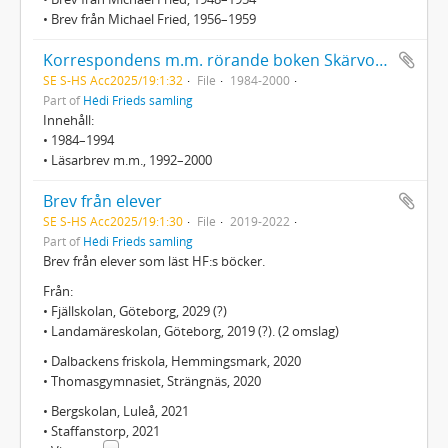
• Brev från Michael Fried, 1956–1959
Korrespondens m.m. rörande boken Skärvor av ett liv/Fragments of a Life
SE S-HS Acc2025/19:1:32
File
1984-2000
Part of
Hédi Frieds samling
Innehåll:
• 1984–1994
• Läsarbrev m.m., 1992–2000
Brev från elever
SE S-HS Acc2025/19:1:30
File
2019-2022
Part of
Hédi Frieds samling
Brev från elever som läst HF:s böcker.
Från:
• Fjällskolan, Göteborg, 2029 (?)
• Landamäreskolan, Göteborg, 2019 (?). (2 omslag)
• Dalbackens friskola, Hemmingsmark, 2020
• Thomasgymnasiet, Strängnäs, 2020
• Bergskolan, Luleå, 2021
• Staffanstorp, 2021