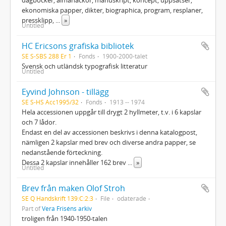
ekonomiska papper, dikter, biographica, program, resplaner,
pressklipp,
...
»
Untitled
HC Ericsons grafiska bibliotek
SE S-SBS 288 Er 1
Fonds
1900-2000-talet
Svensk och utländsk typografisk litteratur
Untitled
Eyvind Johnson - tillägg
SE S-HS Acc1995/32
Fonds
1913 -- 1974
Hela accessionen uppgår till drygt 2 hyllmeter, t.v. i 6 kapslar
och 7 lådor.
Endast en del av accessionen beskrivs i denna katalogpost,
nämligen 2 kapslar med brev och diverse andra papper, se
nedanstående förteckning.
Dessa 2 kapslar innehåller 162 brev
...
»
Untitled
Brev från maken Olof Stroh
SE Q Handskrift 139:C:2:3
File
odaterade
Part of
Vera Friséns arkiv
troligen från 1940-1950-talen