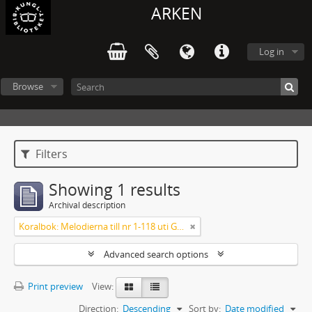
ARKEN
Log in
Browse
Filters
Showing 1 results
Archival description
Koralbok: Melodierna till nr 1-118 uti Gamla Psalmboken, enstämmigt satta
Advanced search options
Print preview
View:
Direction:
Descending
Sort by:
Date modified