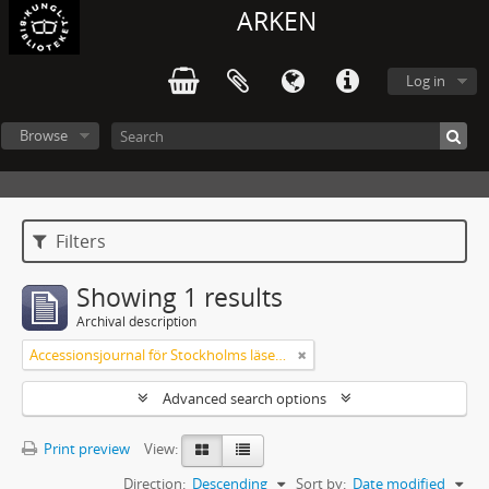
ARKEN
Log in
Browse
Filters
Showing 1 results
Archival description
Accessionsjournal för Stockholms läsesalong
Advanced search options
Print preview
View:
Direction:
Descending
Sort by:
Date modified