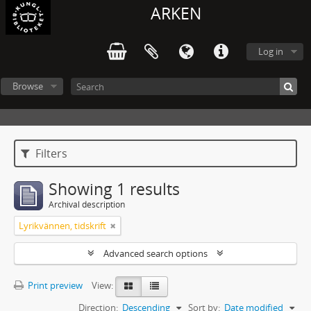
ARKEN
Log in
Browse
Filters
Showing 1 results
Archival description
Lyrikvännen, tidskrift
Advanced search options
Print preview
View:
Direction:
Descending
Sort by:
Date modified