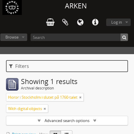
ARKEN
Log in
Browse
Filters
Showing 1 results
Archival description
Horor i Stockholm i slutet på 1760-talet
With digital objects
Advanced search options