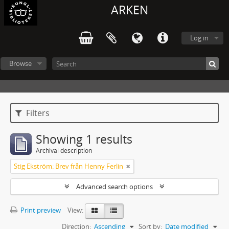
ARKEN
Log in
Browse
Filters
Showing 1 results
Archival description
Stig Ekström: Brev från Henny Ferlin
Advanced search options
Print preview
View:
Direction:
Ascending
Sort by:
Date modified