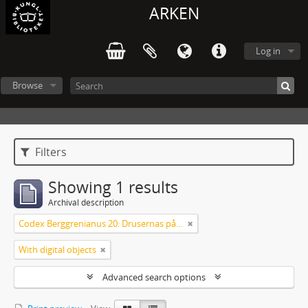
ARKEN
Log in
Browse
Filters
Showing 1 results
Archival description
Codex Berggrenianus 20: Drusernas på Libanon heliga bok
With digital objects
Advanced search options