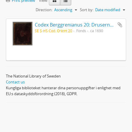
Print preview
View:
Direction:
Ascending
Sort by:
Date modified
Codex Berggrenianus 20: Drusernas på Libanon heliga bok
SE S-HS Cod. Orient 20
Fonds
ca 1690
The National Library of Sweden
Contact us
Kungliga biblioteket hanterar dina personuppgifter i enlighet med
EU:s dataskyddsförordning (2018), GDPR.