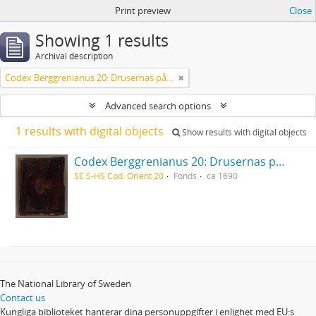
Print preview
Close
Showing 1 results
Archival description
Codex Berggrenianus 20: Drusernas på Libanon heliga bok
Advanced search options
1 results with digital objects
Show results with digital objects
Codex Berggrenianus 20: Drusernas på Libanon heliga bok
SE S-HS Cod. Orient 20
Fonds
ca 1690
The National Library of Sweden
Contact us
Kungliga biblioteket hanterar dina personuppgifter i enlighet med EU:s