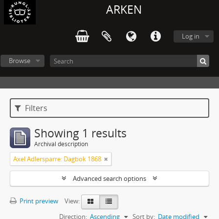
ARKEN
Log in
Browse
Filters
Showing 1 results
Archival description
Axel Adlersparre: Dagbok 1868
Advanced search options
Print preview
View:
Direction:
Ascending
Sort by:
Date modified