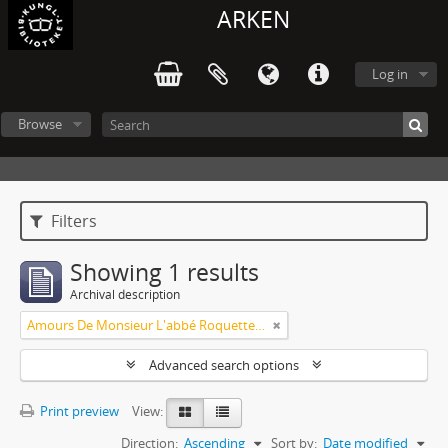
ARKEN
Log in
Browse
Filters
Showing 1 results
Archival description
Amours De Monsieur L'abbé Roquette avec Mademoiselle de Montauzier par Monsieur L'abbé Le Camus 1667
Advanced search options
Print preview
View:
Direction:
Ascending
Sort by:
Date modified