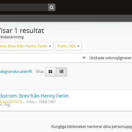
isar 1 resultat
rkivbeskrivning
röm: Brev från Henny Ferlin
Ferlin, Nils
Utökade sökmöjlighete
dsgranska utskrift
Visa:
Ekström: Brev från Henny Ferlin
S Acc2010/73
Arkiv
1958-1961
m, Stig
Kungliga biblioteket hanterar dina personuppg