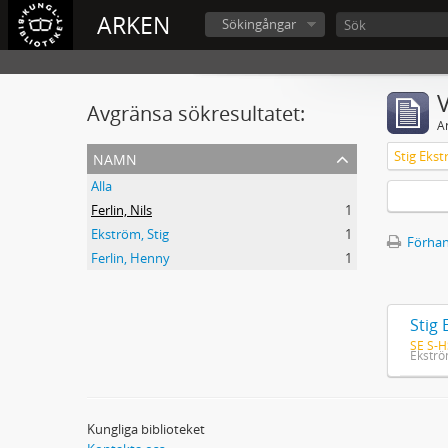
ARKEN
Sökingångar
V
Avgränsa sökresultatet:
A
namn
Stig Ekst
Alla
Ferlin, Nils
1
Ekström, Stig
1
Förhan
Ferlin, Henny
1
Stig 
SE S-H
Ekströ
Kungliga biblioteket