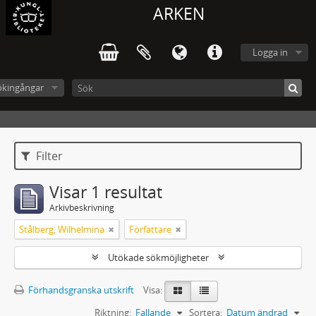
ARKEN
Logga in
ökingångar
Filter
Visar 1 resultat
Arkivbeskrivning
Stålberg, Wilhelmina
Författare
Utökade sökmöjligheter
Förhandsgranska utskrift
Visa:
Riktning:
Fallande
Sortera:
Datum ändrad