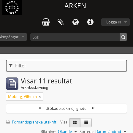
ARKEN
Logga in
ökingångar
Filter
Visar 11 resultat
Arkivbeskrivning
Moberg, Vilhelm
Utökade sökmöjligheter
Förhandsgranska utskrift
Visa:
Riktning:
Ökande
Sortera:
Datum ändrad