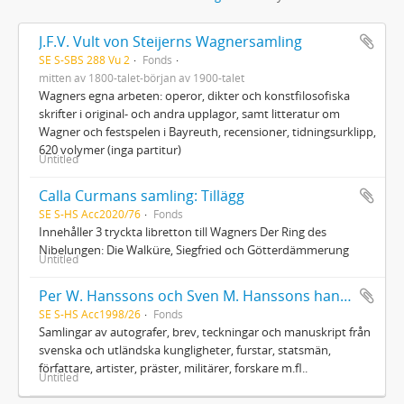
J.F.V. Vult von Steijerns Wagnersamling
SE S-SBS 288 Vu 2
Fonds
mitten av 1800-talet-början av 1900-talet
Wagners egna arbeten: operor, dikter och konstfilosofiska
skrifter i original- och andra upplagor, samt litteratur om
Wagner och festspelen i Bayreuth, recensioner, tidningsurklipp,
620 volymer (inga partitur)
Untitled
Calla Curmans samling: Tillägg
SE S-HS Acc2020/76
Fonds
Innehåller 3 tryckta libretton till Wagners Der Ring des
Nibelungen: Die Walküre, Siegfried och Götterdämmerung
Untitled
Per W. Hanssons och Sven M. Hanssons handskriftssamling
SE S-HS Acc1998/26
Fonds
Samlingar av autografer, brev, teckningar och manuskript från
svenska och utländska kungligheter, furstar, statsmän,
författare, artister, präster, militärer, forskare m.fl..
Untitled