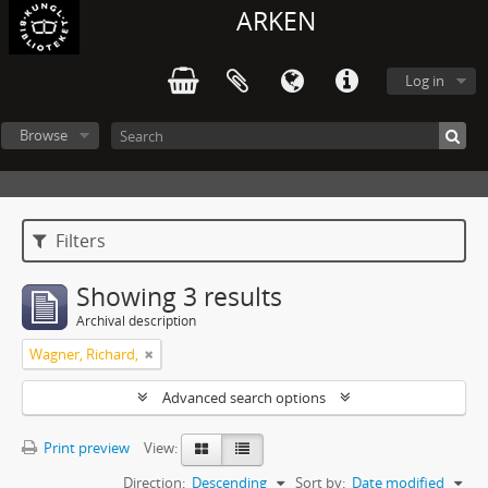
ARKEN
Log in
Browse
Filters
Showing 3 results
Archival description
Wagner, Richard,
Advanced search options
Print preview
View:
Direction:
Descending
Sort by:
Date modified