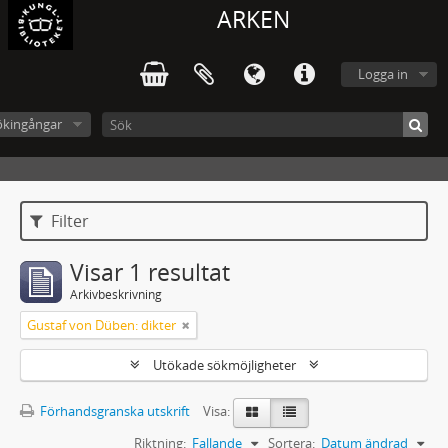
ARKEN
Logga in
ökingångar
Filter
Visar 1 resultat
Arkivbeskrivning
Gustaf von Düben: dikter
Utökade sökmöjligheter
Förhandsgranska utskrift
Visa:
Riktning:
Fallande
Sortera:
Datum ändrad