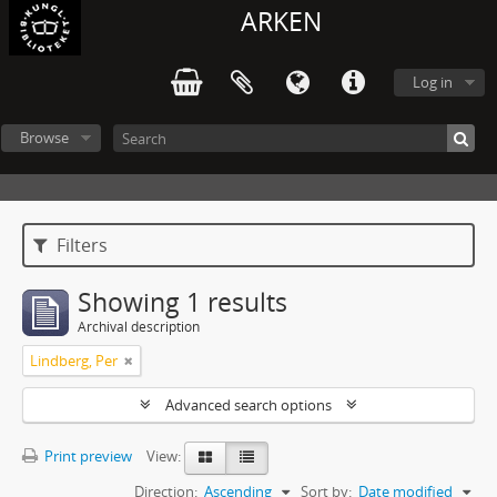
ARKEN
Log in
Browse
Filters
Showing 1 results
Archival description
Lindberg, Per
Advanced search options
Print preview
View:
Direction:
Ascending
Sort by:
Date modified