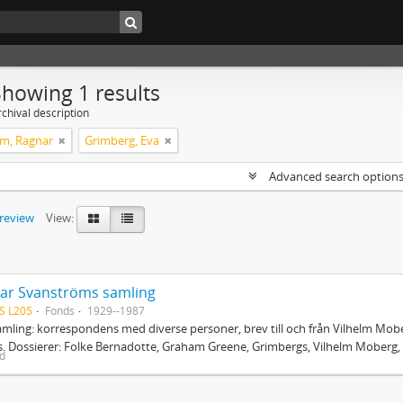
Showing 1 results
chival description
m, Ragnar
Grimberg, Eva
Advanced search option
preview
View:
ar Svanströms samling
S L205
Fonds
1929--1987
mling: korrespondens med diverse personer, brev till och från Vilhelm Mobe
. Dossierer: Folke Bernadotte, Graham Greene, Grimbergs, Vilhelm Moberg, 
ed