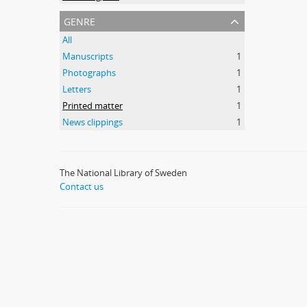
genre
All
Manuscripts
1
Photographs
1
Letters
1
Printed matter
1
News clippings
1
The National Library of Sweden
Contact us