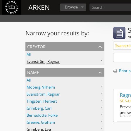
ARKEN
Browse
Narrow your results by:
Ar
creator
Svanströ
All
Svanström, Ragnar
1
name
Print 
All
Moberg, Vilhelm
1
Svanström, Ragnar
1
Ragn
SE S-H
Tingsten, Herbert
1
Brevsa
Grimberg, Carl
1
andras
Bernadotte, Folke
1
Untitl
Greene, Graham
1
Grimberg, Eva
1