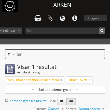
ARKEN
Logga in
ökingångar
Filter
Visar 1 resultat
Arkivbeskrivning
Sven Lidmans dagböcker med mera
Lidman, Sven
Utökade sökmöjligheter
Förhandsgranska utskrift
Visa:
Riktning:
Ökande
Sortera:
Datum ändrad