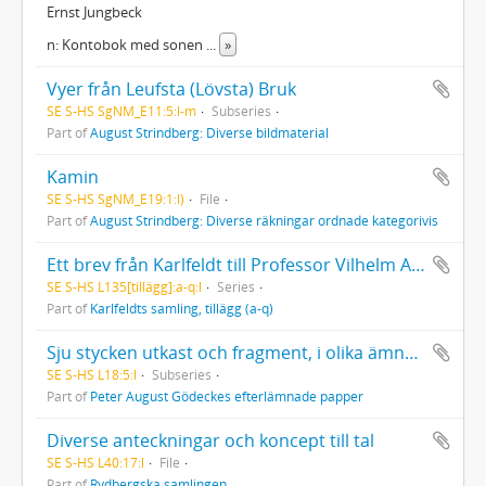
Ernst Jungbeck
n: Kontobok med sonen
...
»
Vyer från Leufsta (Lövsta) Bruk
SE S-HS SgNM_E11:5:l-m
Subseries
Part of
August Strindberg: Diverse bildmaterial
Kamin
SE S-HS SgNM_E19:1:l)
File
Part of
August Strindberg: Diverse räkningar ordnade kategorivis
Ett brev från Karlfeldt till Professor Vilhelm Andersen, 5/2 1909
SE S-HS L135[tillägg]:a-q:l
Series
Part of
Karlfeldts samling, tillägg (a-q)
Sju stycken utkast och fragment, i olika ämnen, utan titlar
SE S-HS L18:5:l
Subseries
Part of
Peter August Gödeckes efterlämnade papper
Diverse anteckningar och koncept till tal
SE S-HS L40:17:l
File
Part of
Rydbergska samlingen