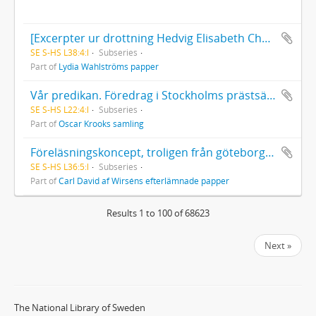
[Excerpter ur drottning Hedvig Elisabeth Charlottas brev m.m.]
SE S-HS L38:4:l
Subseries
Part of
Lydia Wahlströms papper
Vår predikan. Föredrag i Stockholms prästsällskap 15 jan. 1923. Utkast, 6 blad
SE S-HS L22:4:l
Subseries
Part of
Oscar Krooks samling
Föreläsningskoncept, troligen från göteborgstiden (1876-1880)
SE S-HS L36:5:l
Subseries
Part of
Carl David af Wirséns efterlämnade papper
Results 1 to 100 of 68623
Next »
The National Library of Sweden