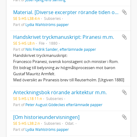
Material. [Diverse excerpter rörande tiden omkring 1800]
SE S-HS L38:4:n
Subseries
Part of
Lydia Wahlströms papper
Handskrivet tryckmanuskript: Piranesi m.m.
SE S-HS L8:n
File
1880
Part of
Nils Fredrik Sander, efterlämnade papper
Handskrivet tryckmanuskript:
Francesco Piranesi, svensk konstagent och minister i Rom.
Ett bidrag till belysning av högmålsprocessen mot baron
Gustaf Mauritz Armfelt.
Med översikt av Piranesis brev till Reuterholm. [Utgiven 1880]
Anteckningsbok rörande arkitektur m.m.
SE S-HS L18:11:n
Subseries
Part of
Peter August Gödeckes efterlämnade papper
[Om historieundervisningen]
SE S-HS L38:2:n
Subseries
Odat.
Part of
Lydia Wahlströms papper