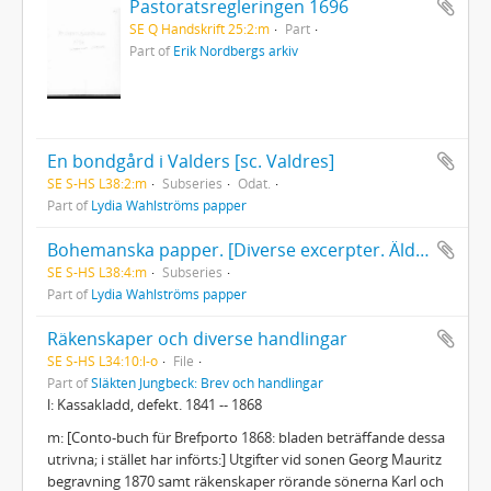
Pastoratsregleringen 1696
SE Q Handskrift 25:2:m
Part
Part of
Erik Nordbergs arkiv
En bondgård i Valders [sc. Valdres]
SE S-HS L38:2:m
Subseries
Odat.
Part of
Lydia Wahlströms papper
Bohemanska papper. [Diverse excerpter. Äldre avskrifter och originalhandlingar från början av 1800-talet rörande bl.a. hovsekreteraren Carl Adolf Boheman (1764-1831)]
SE S-HS L38:4:m
Subseries
Part of
Lydia Wahlströms papper
Räkenskaper och diverse handlingar
SE S-HS L34:10:l-o
File
Part of
Släkten Jungbeck: Brev och handlingar
l: Kassakladd, defekt. 1841 -- 1868
m: [Conto-buch für Brefporto 1868: bladen beträffande dessa
utrivna; i stället har införts:] Utgifter vid sonen Georg Mauritz
begravning 1870 samt räkenskaper rörande sönerna Karl och