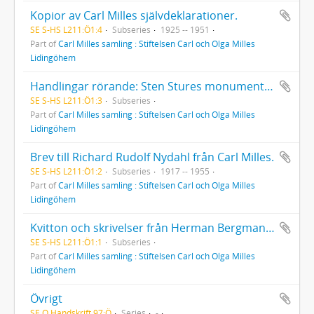
Kopior av Carl Milles självdeklarationer.
SE S-HS L211:Ö1:4
Subseries
1925 -- 1951
Part of
Carl Milles samling : Stiftelsen Carl och Olga Milles
Lidingöhem
Handlingar rörande: Sten Stures monument i Uppsala (1916-1923), Engelbrektsmonumentet (1920-1925).
SE S-HS L211:Ö1:3
Subseries
Part of
Carl Milles samling : Stiftelsen Carl och Olga Milles
Lidingöhem
Brev till Richard Rudolf Nydahl från Carl Milles.
SE S-HS L211:Ö1:2
Subseries
1917 -- 1955
Part of
Carl Milles samling : Stiftelsen Carl och Olga Milles
Lidingöhem
Kvitton och skrivelser från Herman Bergmans Konstgjuteri AB (1906-1909). Diverse räkningar, ekonomiska handlingar (1907-1908). Brev till och från Milles (1908-1909). Gåvobrev 1918 och 1938. Avtal med Kgl. Majt. (1948). Kopior av testamente (1953). Brev från brodern Evert Milles (1952). Fullmakt till advokaten Åkerlund (1953). Handlingar rörande Milles 80-årsdag (1955).
SE S-HS L211:Ö1:1
Subseries
Part of
Carl Milles samling : Stiftelsen Carl och Olga Milles
Lidingöhem
Övrigt
SE Q Handskrift 97:Ö
Series
-