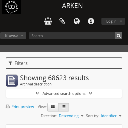
ARKEN
Log in
Browse
Filters
Showing 68623 results
Archival description
Advanced search options
Print preview
View:
Direction:
Descending
Sort by:
Identifier