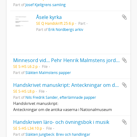
Part of
Josef Kjellgrens samling
Åsele kyrka
SE Q Handskrift 25:6:p
Part
Part of
Erik Nordbergs arkiv
Minnesord vid... Pehr Henrik Malmstens jordfästning... 5 april 1883 af Frith. Grafström. Stockholm u.å.
SE S-HS L6:2:p
File
Part of
Släkten Malmstens papper
Handskrivet manuskript: Anteckningar om de antika vaserna i Nationalmuseum
SE S-HS L8:p
File
Part of
Nils Fredrik Sander, efterlämnade papper
Handskrivet manuskript:
Anteckningar om de antika vaserna i Nationalmuseum
Handskriven läro- och övningsbok i musik
SE S-HS L34:10:p
File
Part of
Släkten Jungbeck: Brev och handlingar