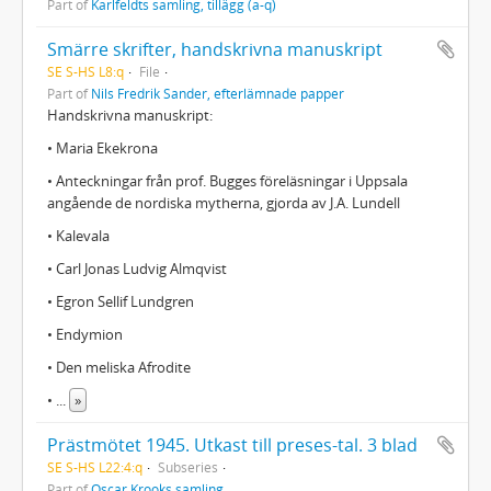
Part of
Karlfeldts samling, tillägg (a-q)
Smärre skrifter, handskrivna manuskript
SE S-HS L8:q
File
Part of
Nils Fredrik Sander, efterlämnade papper
Handskrivna manuskript:
• Maria Ekekrona
• Anteckningar från prof. Bugges föreläsningar i Uppsala
angående de nordiska mytherna, gjorda av J.A. Lundell
• Kalevala
• Carl Jonas Ludvig Almqvist
• Egron Sellif Lundgren
• Endymion
• Den meliska Afrodite
•
...
»
Prästmötet 1945. Utkast till preses-tal. 3 blad
SE S-HS L22:4:q
Subseries
Part of
Oscar Krooks samling