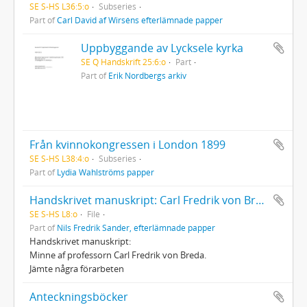
SE S-HS L36:5:o
Subseries
Part of
Carl David af Wirséns efterlämnade papper
Uppbyggande av Lycksele kyrka
SE Q Handskrift 25:6:o
Part
Part of
Erik Nordbergs arkiv
Från kvinnokongressen i London 1899
SE S-HS L38:4:o
Subseries
Part of
Lydia Wahlströms papper
Handskrivet manuskript: Carl Fredrik von Breda
SE S-HS L8:o
File
Part of
Nils Fredrik Sander, efterlämnade papper
Handskrivet manuskript:
Minne af professorn Carl Fredrik von Breda.
Jämte några förarbeten
Anteckningsböcker