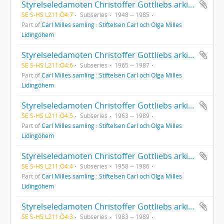
Styrelseledamoten Christoffer Gottliebs arkiv: Diverse handlingar rörande Stiftelsen (kopior).
SE S-HS L211:Ö4:7
Subseries
1948 -- 1985
Part of
Carl Milles samling : Stiftelsen Carl och Olga Milles
Lidingöhem
Styrelseledamoten Christoffer Gottliebs arkiv: Handlingar rörande byggnationer.
SE S-HS L211:Ö4:6
Subseries
1965 -- 1987
Part of
Carl Milles samling : Stiftelsen Carl och Olga Milles
Lidingöhem
Styrelseledamoten Christoffer Gottliebs arkiv: Handlingar angående ekonomiska och organisatoriska frågor.
SE S-HS L211:Ö4:5
Subseries
1963 -- 1989
Part of
Carl Milles samling : Stiftelsen Carl och Olga Milles
Lidingöhem
Styrelseledamoten Christoffer Gottliebs arkiv: Verksamhetsberättelser med revisionsberättelser.
SE S-HS L211:Ö4:4
Subseries
1958 -- 1986
Part of
Carl Milles samling : Stiftelsen Carl och Olga Milles
Lidingöhem
Styrelseledamoten Christoffer Gottliebs arkiv: Handlingar till styrelsesammanträden.
SE S-HS L211:Ö4:3
Subseries
1983 -- 1989