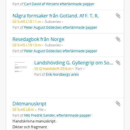
Part of
Carl David af Wirséns efterlämnade papper
Några fornsaker från Gotland. Af F. T. R.
SE S-HS L18:11:m
Subseries
Part of
Peter August Gödeckes efterlämnade papper
Resedagbok från Norge
SE S-HS L18:13:m
Subseries
Part of
Peter August Gödeckes efterlämnade papper
Landshövding G. Gyllengrip om Solanders förslag om brännvinsförbud
SE Q Handskrift 25:6:m
Part
Part of
Erik Nordbergs arkiv
Diktmanuskript
SE S-HS L8:m
File
Part of
Nils Fredrik Sander, efterlämnade papper
Handskrivna manuskript:
Dikter och fragment