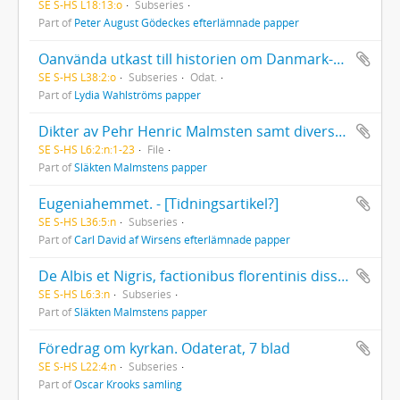
SE S-HS L18:13:o
Subseries
Part of
Peter August Gödeckes efterlämnade papper
Oanvända utkast till historien om Danmark-England 1807
SE S-HS L38:2:o
Subseries
Odat.
Part of
Lydia Wahlströms papper
Dikter av Pehr Henric Malmsten samt diverse avskrifter från andra författare
SE S-HS L6:2:n:1-23
File
Part of
Släkten Malmstens papper
Eugeniahemmet. - [Tidningsartikel?]
SE S-HS L36:5:n
Subseries
Part of
Carl David af Wirséns efterlämnade papper
De Albis et Nigris, factionibus florentinis diss. [Uppsala] Praes. F. F. Carlson et [resp.] Carolus Johannes Malmsten. Uppsala tryckt 1837
SE S-HS L6:3:n
Subseries
Part of
Släkten Malmstens papper
Föredrag om kyrkan. Odaterat, 7 blad
SE S-HS L22:4:n
Subseries
Part of
Oscar Krooks samling