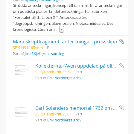
Strödda anteckningar, koncept till tal m. m. Bl. a. anteckningar
om poetiska planer. En del anteckningar har rubriken
"Företalet till B., L. och X.". Antecknade äro
"Begreppsbildningen, Slavmoralen, Nietzscheidealet, Det
kronologiska, Läran om
...
»
Manuskriptfragment, anteckningar, pressklipp
SE S-HS L165:4:1:l
File
Part of
Josef Kjellgrens samling
Kollekterna. (Även uppdelad på olika orter.)
SE Q Handskrift 25:5:l
Part
Part of
Erik Nordbergs arkiv
Carl Solanders memorial 1732 om brännvinsförbud
SE Q Handskrift 25:6:l
Part
Part of
Erik Nordbergs arkiv