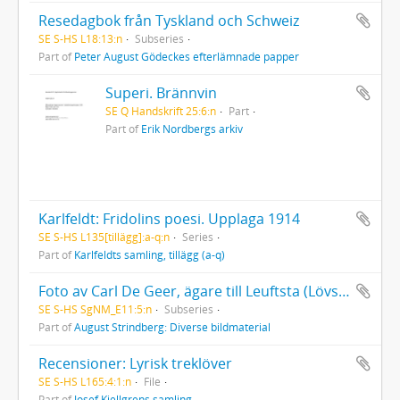
Resedagbok från Tyskland och Schweiz
SE S-HS L18:13:n
Subseries
Part of
Peter August Gödeckes efterlämnade papper
Superi. Brännvin
SE Q Handskrift 25:6:n
Part
Part of
Erik Nordbergs arkiv
Karlfeldt: Fridolins poesi. Upplaga 1914
SE S-HS L135[tillägg]:a-q:n
Series
Part of
Karlfeldts samling, tillägg (a-q)
Foto av Carl De Geer, ägare till Leuftsta (Lövsta) bruk
SE S-HS SgNM_E11:5:n
Subseries
Part of
August Strindberg: Diverse bildmaterial
Recensioner: Lyrisk treklöver
SE S-HS L165:4:1:n
File
Part of
Josef Kjellgrens samling