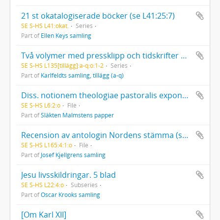
21 st okatalogiserade böcker (se L41:25:7)
SE S-HS L41:okat.
Series
Part of
Ellen Keys samling
Två volymer med pressklipp och tidskrifter med texter av och om Karlfeldt
SE S-HS L135[tillägg]:a-q:o:1-2
Series
Part of
Karlfeldts samling, tillägg (a-q)
Diss. notionem theologiae pastoralis exponens. Praes. A. E. Knös, resp. P. H. Malmsten. 19 nov. 1834
SE S-HS L6:2:o
File
Part of
Släkten Malmstens papper
Recension av antologin Nordens stämma (samling av nordiska dikter för skola och hem, utgiven av Nordens frihet, Stockholm 1940)
SE S-HS L165:4:1:o
File
Part of
Josef Kjellgrens samling
Jesu livsskildringar. 5 blad
SE S-HS L22:4:o
Subseries
Part of
Oscar Krooks samling
[Om Karl XII]