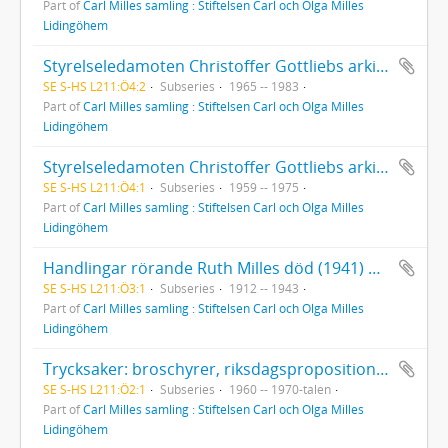
Part of
Carl Milles samling : Stiftelsen Carl och Olga Milles
Lidingöhem
Styrelseledamoten Christoffer Gottliebs arkiv: Styrelseprotokoll med föredragningslistor.
SE S-HS L211:Ö4:2
Subseries
1965 -- 1983
Part of
Carl Milles samling : Stiftelsen Carl och Olga Milles
Lidingöhem
Styrelseledamoten Christoffer Gottliebs arkiv: Styrelseprotokoll.
SE S-HS L211:Ö4:1
Subseries
1959 -- 1975
Part of
Carl Milles samling : Stiftelsen Carl och Olga Milles
Lidingöhem
Handlingar rörande Ruth Milles död (1941) m. m.: testamente, jordfästning. Ruth Milles brev (1912-1932).
SE S-HS L211:Ö3:1
Subseries
1912 -- 1943
Part of
Carl Milles samling : Stiftelsen Carl och Olga Milles
Lidingöhem
Trycksaker: broschyrer, riksdagspropositioner, stadskollegiets utlåtanden, regleringsbrev etc.
SE S-HS L211:Ö2:1
Subseries
1960 -- 1970-talen
Part of
Carl Milles samling : Stiftelsen Carl och Olga Milles
Lidingöhem