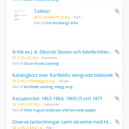
Tolklön
SE Q Handskrift 25:6:q
Part
Part of
Erik Nordbergs arkiv
Kritik av J. A. Eklunds Skolan och bibelkritiken (i Pedagogisk tidskrift 1895). 15 blad
SE S-HS L22:4:p
Subseries
Part of
Oscar Krooks samling
Katalogkort över Karlfeldts skingrade bibliotek
SE S-HS L135[tillägg]:a-q:p
Series
Part of
Karlfeldts samling, tillägg (a-q)
Kassaböcker 1863-1864, 1869 (?) och 1871
SE S-HS L18:13:p
Subseries
Part of
Peter August Gödeckes efterlämnade papper
Diverse (anteckningar samt skrivelse med titeln Söderhem, 1932)
SE S-HS L165:4:1:p
File