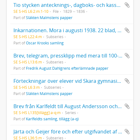
Tio stycken antecknings-, dagboks- och kassaböcker delvis med interfolierade almanacksblad
SE S-HS L6:2:m:1-10
File
1829 -- 1836
Part of
Släkten Malmstens papper
Inkarnationen. Mora i augusti 1938. 22 blad, folio
SE S-HS L22:4:m
Subseries
Part of
Oscar Krooks samling
Brev, telegram, pressklipp med mera till 100-årsfesten vid minnet av F. A. Dahlgrens födelse 1916
SE S-HS L13:6:m
Subseries
Part of
Fredrik August Dahlgrens efterlämnade papper
Förteckningar över elever vid Skara gymnasium, apologist- och trivialskolor vårterminen 1826, höstterminen 1830
SE S-HS L6:3:m
Subseries
Part of
Släkten Malmstens papper
Brev från Karlfeldt till August Andersson och hans hustru Hilma
SE S-HS L135[tillägg]:a-q:m
Series
Part of
Karlfeldts samling, tillägg (a-q)
Järta och Geijer före och efter utgifvandet af den senares Litteraturblad, samt [excerpter]: Hans Järta till Nils von Rosenstein angående den förres inval i Svenska akademien 1819, m.m.
SE S-HS L36:5:m
Subseries