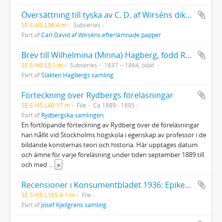
Översättning till tyska av C. D. af Wirséns dikt Emaus, gjord av Peter Johann Willatzen (1824-1898)
SE S-HS L36:4:m
Subseries
Part of
Carl David af Wirséns efterlämnade papper
Brev till Wilhelmina (Minna) Hagberg, född Romanson (1810-1882).
SE S-HS L5:1:m
Subseries
1837 -- 1864, odat.
Part of
Släkten Hagbergs samling
Förteckning över Rydbergs föreläsningar
SE S-HS L40:17:m
File
Ca 1889 - 1895
Part of
Rydbergska samlingen
En fortlöpande förteckning av Rydberg över de föreläsningar
han hållit vid Stockholms högskola i egenskap av professor i de
bildande konsternas teori och historia. Här upptages datum
och ämne för varje föreläsning under tiden september 1889 till
och med
...
»
Recensioner i Konsumentbladet 1936: Epiker och lyriker
SE S-HS L165:4:1:m
File
Part of
Josef Kjellgrens samling