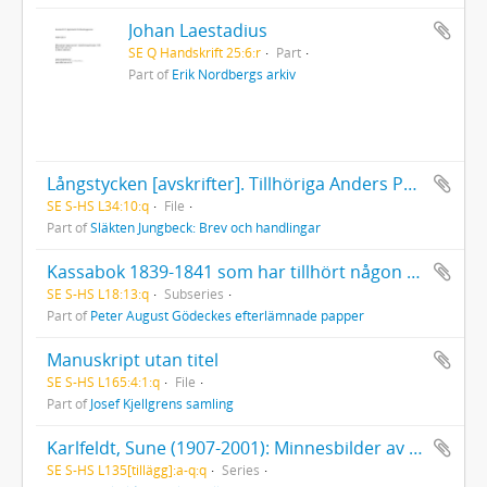
Johan Laestadius
SE Q Handskrift 25:6:r
Part
Part of
Erik Nordbergs arkiv
Långstycken [avskrifter]. Tillhöriga Anders Petter Pettersson, Malmö 1834 givna till C. O. Jungbeck 1838. - Edmud Jungbeck Malmö 1878
SE S-HS L34:10:q
File
Part of
Släkten Jungbeck: Brev och handlingar
Kassabok 1839-1841 som har tillhört någon av P. A. Gödeckes eller hans hustrus föräldrar
SE S-HS L18:13:q
Subseries
Part of
Peter August Gödeckes efterlämnade papper
Manuskript utan titel
SE S-HS L165:4:1:q
File
Part of
Josef Kjellgrens samling
Karlfeldt, Sune (1907-2001): Minnesbilder av min far
SE S-HS L135[tillägg]:a-q:q
Series