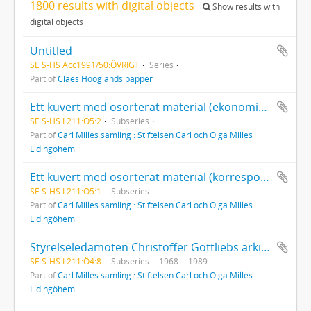
1800 results with digital objects
Show results with
digital objects
Untitled
SE S-HS Acc1991/50:ÖVRIGT
Series
Part of
Claes Hooglands papper
Ett kuvert med osorterat material (ekonomihandlingar, korrespondens, kopior av protokoll, o. dyl.).
SE S-HS L211:Ö5:2
Subseries
Part of
Carl Milles samling : Stiftelsen Carl och Olga Milles
Lidingöhem
Ett kuvert med osorterat material (korrespondens, kopior av protokoll, o. dyl.).
SE S-HS L211:Ö5:1
Subseries
Part of
Carl Milles samling : Stiftelsen Carl och Olga Milles
Lidingöhem
Styrelseledamoten Christoffer Gottliebs arkiv: Personalärenden.
SE S-HS L211:Ö4:8
Subseries
1968 -- 1989
Part of
Carl Milles samling : Stiftelsen Carl och Olga Milles
Lidingöhem