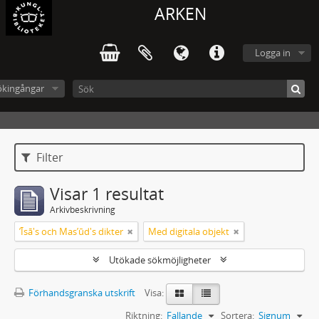
ARKEN
Logga in
ökingångar
Filter
Visar 1 resultat
Arkivbeskrivning
ʼĪsā's och Masʼūd's dikter
Med digitala objekt
Utökade sökmöjligheter
Förhandsgranska utskrift
Visa:
Riktning:
Fallande
Sortera:
Signum