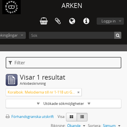
ARKEN
Logga in
ökingångar
Filter
Visar 1 resultat
Arkivbeskrivning
Koralbok: Melodierna till nr 1-118 uti Gamla Psalmboken, enstämmigt satta
Utökade sökmöjligheter
Förhandsgranska utskrift
Visa:
Riktning:
Ökande
Sortera:
Signum