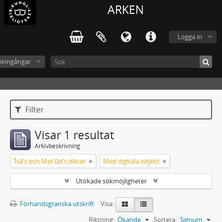
ARKEN
Logga in
ökingångar
Filter
Visar 1 resultat
Arkivbeskrivning
ʼĪsā's och Masʼūd's dikter
Med digitala objekt
Utökade sökmöjligheter
Förhandsgranska utskrift
Visa:
Riktning:
Ökande
Sortera:
Signum