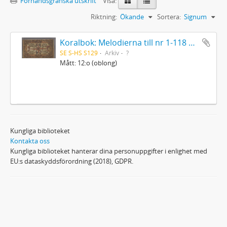
Förhandsgranska utskrift
Visa:
Riktning:
Ökande
Sortera:
Signum
Koralbok: Melodierna till nr 1-118 uti Gamla Psalmboken, enstämmigt satta
SE S-HS S129
Arkiv
?
Mått: 12:o (oblong)
Kungliga biblioteket
Kontakta oss
Kungliga biblioteket hanterar dina personuppgifter i enlighet med
EU:s dataskyddsförordning (2018), GDPR.