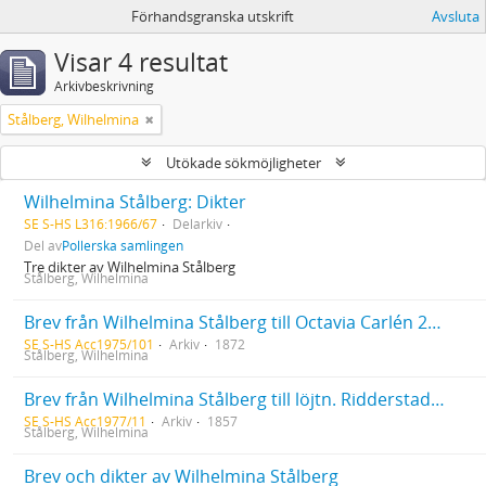
Förhandsgranska utskrift
Avsluta
Visar 4 resultat
Arkivbeskrivning
Stålberg, Wilhelmina
Utökade sökmöjligheter
Wilhelmina Stålberg: Dikter
SE S-HS L316:1966/67
Delarkiv
Del av
Pollerska samlingen
Tre dikter av Wilhelmina Stålberg
Stålberg, Wilhelmina
Brev från Wilhelmina Stålberg till Octavia Carlén 22/2 1872
SE S-HS Acc1975/101
Arkiv
1872
Stålberg, Wilhelmina
Brev från Wilhelmina Stålberg till löjtn. Ridderstad 1857
SE S-HS Acc1977/11
Arkiv
1857
Stålberg, Wilhelmina
Brev och dikter av Wilhelmina Stålberg