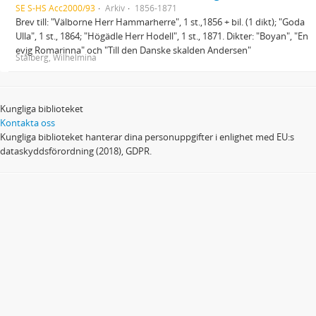
SE S-HS Acc2000/93
Arkiv
1856-1871
Brev till: "Välborne Herr Hammarherre", 1 st.,1856 + bil. (1 dikt); "Goda
Ulla", 1 st., 1864; "Högädle Herr Hodell", 1 st., 1871. Dikter: "Boyan", "En
evig Romarinna" och "Till den Danske skalden Andersen"
Stålberg, Wilhelmina
Kungliga biblioteket
Kontakta oss
Kungliga biblioteket hanterar dina personuppgifter i enlighet med EU:s
dataskyddsförordning (2018), GDPR.