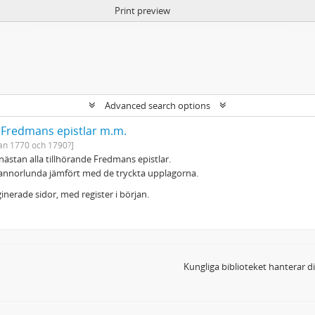
Print preview
Advanced search options
: Fredmans epistlar m.m.
an 1770 och 1790?]
, nästan alla tillhörande Fredmans epistlar.
annorlunda jämfört med de tryckta upplagorna.
nerade sidor, med register i början.
Kungliga biblioteket hanterar 