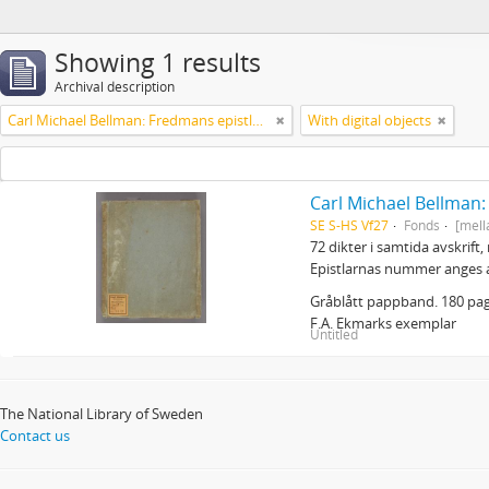
Showing 1 results
Archival description
Carl Michael Bellman: Fredmans epistlar m.m.
With digital objects
Carl Michael Bellman
SE S-HS Vf27
Fonds
[mell
72 dikter i samtida avskrift
Epistlarnas nummer anges 
Gråblått pappband. 180 pagi
F.A. Ekmarks exemplar
Untitled
The National Library of Sweden
Contact us