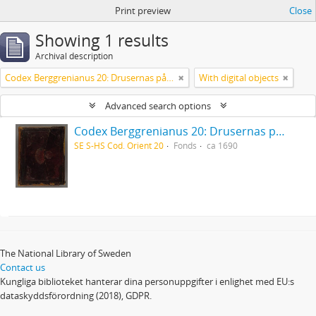
Print preview
Close
Showing 1 results
Archival description
Codex Berggrenianus 20: Drusernas på Libanon heliga bok
With digital objects
Advanced search options
Codex Berggrenianus 20: Drusernas på Libanon heliga bok
SE S-HS Cod. Orient 20
Fonds
ca 1690
The National Library of Sweden
Contact us
Kungliga biblioteket hanterar dina personuppgifter i enlighet med EU:s
dataskyddsförordning (2018), GDPR.