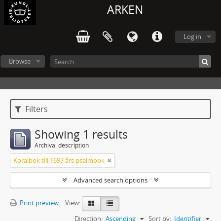
ARKEN
Log in
Browse
Filters
Showing 1 results
Archival description
Koralbok till 1697 års psalmbok
Advanced search options
Print preview
View:
Direction:
Ascending
Sort by:
Identifier