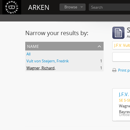
ARKEN
Browse
Narrow your results by:
Ar
name
J.F.V. Vu
All
Vult von Steijern, Fredrik
1
Wagner, Richard,
1
Print 
J.F.V
SE S-S
Wagner
Bayreu
Untitl