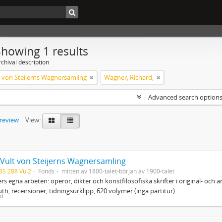
Showing 1 results
chival description
lt von Steijerns Wagnersamling
Wagner, Richard,
Advanced search option
preview
View:
. Vult von Steijerns Wagnersamling
BS 288 Vu 2
Fonds
mitten av 1800-talet-början av 1900-talet
s egna arbeten: operor, dikter och konstfilosofiska skrifter i original- och
th, recensioner, tidningsurklipp, 620 volymer (inga partitur)
ed