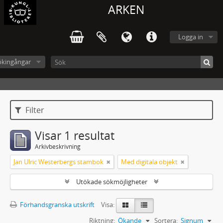
ARKEN
Logga in
ökingångar
Filter
Visar 1 resultat
Arkivbeskrivning
Jan Ulric Westerbergs stambok
Med digitala objekt
Utökade sökmöjligheter
Förhandsgranska utskrift
Visa:
Riktning:
Ökande
Sortera:
Signum