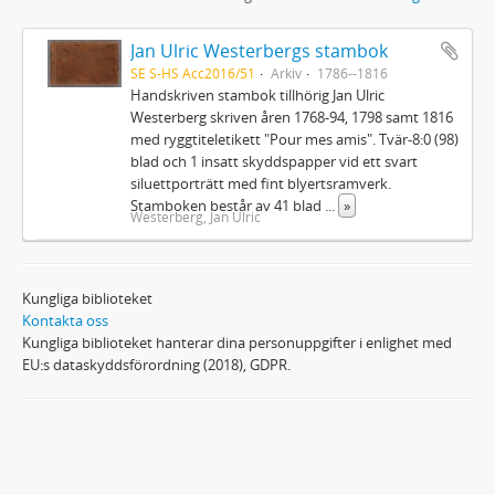
Jan Ulric Westerbergs stambok
SE S-HS Acc2016/51
Arkiv
1786--1816
Handskriven stambok tillhörig Jan Ulric
Westerberg skriven åren 1768-94, 1798 samt 1816
med ryggtiteletikett "Pour mes amis". Tvär-8:0 (98)
blad och 1 insatt skyddspapper vid ett svart
siluettporträtt med fint blyertsramverk.
Stamboken består av 41 blad
...
»
Westerberg, Jan Ulric
Kungliga biblioteket
Kontakta oss
Kungliga biblioteket hanterar dina personuppgifter i enlighet med
EU:s dataskyddsförordning (2018), GDPR.