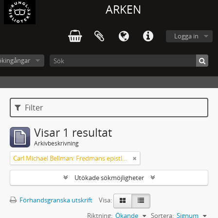
ARKEN
Logga in
ökingångar
Filter
Visar 1 resultat
Arkivbeskrivning
Carl Michael Bellman: Fredmans epistlar [Nechers ex.]. Ep. 1-50
Utökade sökmöjligheter
Förhandsgranska utskrift
Visa:
Riktning:
Ökande
Sortera:
Signum