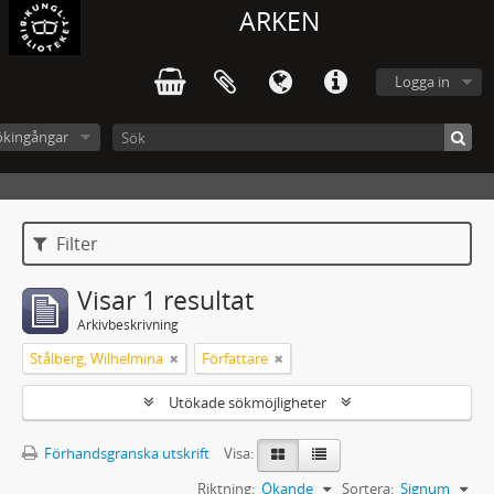
ARKEN
Logga in
ökingångar
Filter
Visar 1 resultat
Arkivbeskrivning
Stålberg, Wilhelmina
Författare
Utökade sökmöjligheter
Förhandsgranska utskrift
Visa:
Riktning:
Ökande
Sortera:
Signum