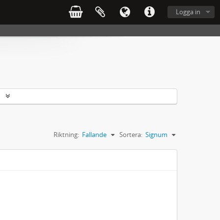
Logga in
r
Riktning:
Fallande
Sortera:
Signum