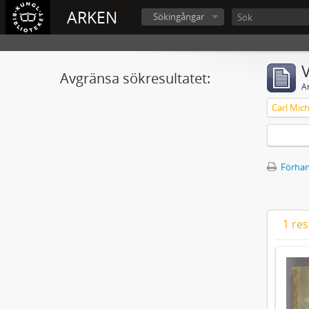
ARKEN
Sökingångar
V
Avgränsa sökresultatet:
A
Förhan
1 res