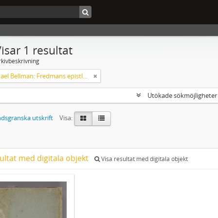
isar 1 resultat
rkivbeskrivning
Carl Michael Bellman: Fredmans epistlar m.m.
Utökade sökmöjlighete
dsgranska utskrift
Visa:
ultat med digitala objekt
Visa resultat med digitala objekt