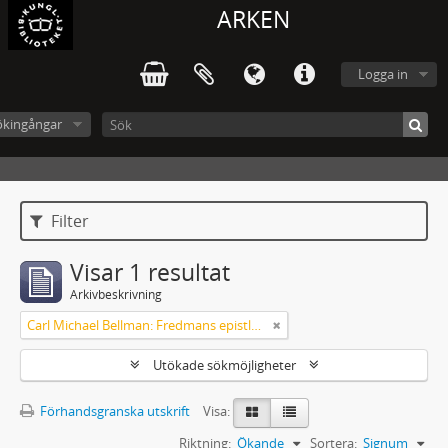
ARKEN
Logga in
ökingångar
Filter
Visar 1 resultat
Arkivbeskrivning
Carl Michael Bellman: Fredmans epistlar och sånger m.fl. Bellman-texter
Utökade sökmöjligheter
Förhandsgranska utskrift
Visa:
Riktning:
Ökande
Sortera:
Signum