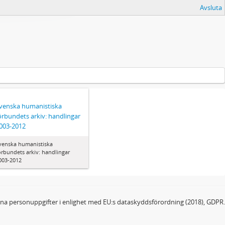
Avsluta
venska humanistiska
örbundets arkiv: handlingar
003-2012
venska humanistiska
örbundets arkiv: handlingar
003-2012
dina personuppgifter i enlighet med EU:s dataskyddsförordning (2018), GDPR.