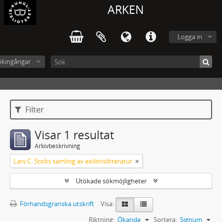
ARKEN
Logga in
ökingångar
Filter
Visar 1 resultat
Arkivbeskrivning
Lars C. Stolts samling av exlibrislitteratur
Utökade sökmöjligheter
Förhandsgranska utskrift
Visa:
Riktning:
Ökande
Sortera:
Signum