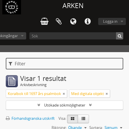
ARKEN
Logga in
ökingångar
Filter
Visar 1 resultat
Arkivbeskrivning
Koralbok till 1697 års psalmbok
Med digitala objekt
Utökade sökmöjligheter
Förhandsgranska utskrift
Visa:
Riktning:
Ökande
Sortera:
Signum