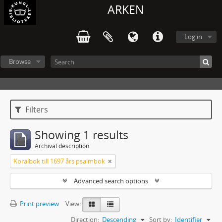
ARKEN
Log in
Browse
Filters
Showing 1 results
Archival description
Koralbok till 1697 års psalmbok
Advanced search options
Print preview
View:
Direction:
Descending
Sort by:
Identifier